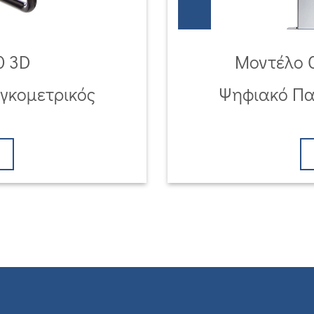
0 3D
Mοντέλο C
γκομετρικός
Ψηφιακό Πα