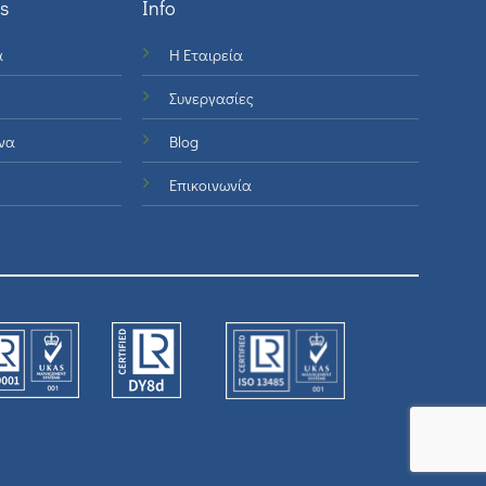
s
Info
ά
Η Εταιρεία
Συνεργασίες
να
Blog
Επικοινωνία