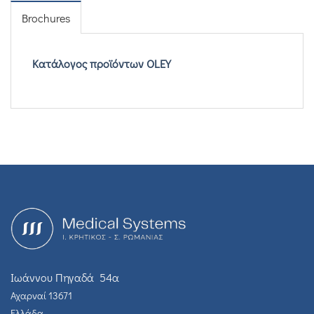
Brochures
Κατάλογος προϊόντων OLEY
Ιωάννου Πηγαδά 54α
Αχαρναί 13671
Ελλάδα