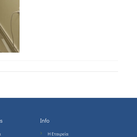
s
Info
ά
Η Εταιρεία