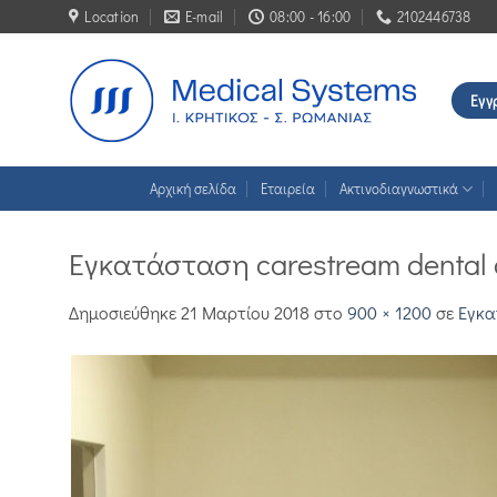
Μετάβαση
Location
E-mail
08:00 - 16:00
2102446738
στο
περιεχόμενο
Εγγ
Αρχική σελίδα
Εταιρεία
Ακτινοδιαγνωστικά
Εγκατάσταση carestream dental 
Δημοσιεύθηκε
21 Μαρτίου 2018
στο
900 × 1200
σε
Εγκα