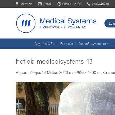
Μετάβαση
Location
E-mail
08:00 - 16:00
2102446738
στο
περιεχόμενο
Εγγ
Αρχική σελίδα
Εταιρεία
Ακτινοδιαγνωστικά
hotlab-medicalsystems-13
Δημοσιεύθηκε
14 Μαΐου 2020
στο
900 × 1200
σε
Κατασκ