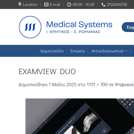
Μετάβαση
Location
E-mail
08:00 - 16:00
2102446738
στο
περιεχόμενο
Εγγ
Αρχική σελίδα
Εταιρεία
Ακτινοδιαγνωστικά
EXAMVIEW DUO
Δημοσιεύθηκε
1 Μαΐου 2025
στο
1151 × 700
σε
Ψηφιακά 