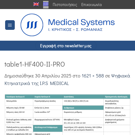
Μετάβαση
Πιστοποιήσεις
Επικοινωνία
στο
περιεχόμενο
Εγγραφή στο newsletter μας
table1-HF400-II-PRO
Δημοσιεύθηκε
30 Απριλίου 2025
στο
1621 × 588
σε
Ψηφιακά
Κτηνιατρικά της I.P.S MEDICAL