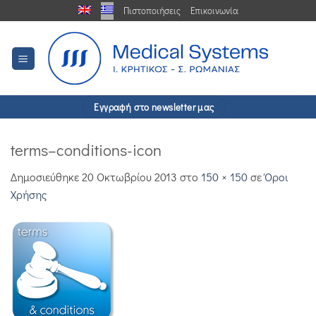
Μετάβαση
Πιστοποιήσεις
Επικοινωνία
στο
περιεχόμενο
Εγγραφή στο newsletter μας
terms–conditions-icon
Δημοσιεύθηκε
20 Οκτωβρίου 2013
στο
150 × 150
σε
Όροι
Χρήσης