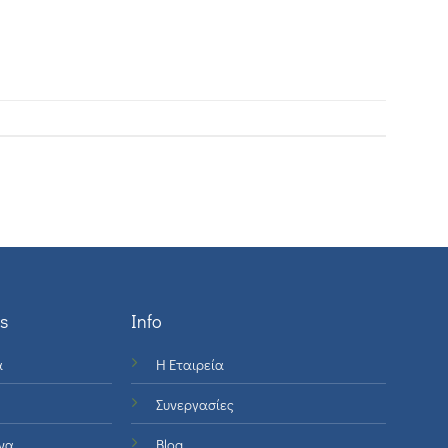
s
Info
ά
Η Εταιρεία
Συνεργασίες
να
Blog