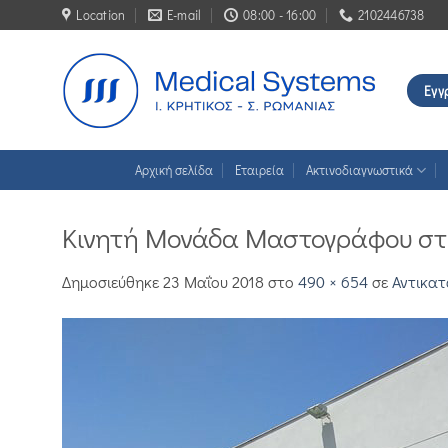
Μετάβαση
Location
E-mail
08:00 - 16:00
2102446738
στο
περιεχόμενο
Εγγ
Αρχική σελίδα
Εταιρεία
Ακτινοδιαγνωστικά
Κινητή Μονάδα Μαστογράφου στ
Δημοσιεύθηκε
23 Μαΐου 2018
στο
490 × 654
σε
Αντικατ