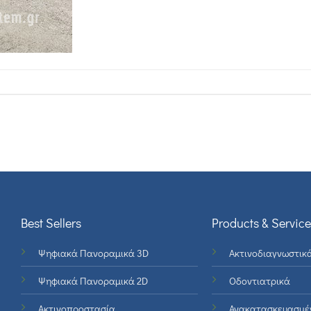
Best Sellers
Products & Service
Ψηφιακά Πανοραμικά 3D
Ακτινοδιαγνωστικ
Ψηφιακά Πανοραμικά 2D
Οδοντιατρικά
Ακτινοπροστασία
Ανακατασκευασμέ