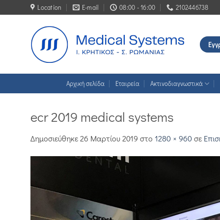
Μετάβαση
Location
E-mail
08:00 - 16:00
2102446738
στο
περιεχόμενο
Εγγ
Αρχική σελίδα
Εταιρεία
Ακτινοδιαγνωστικά
ecr 2019 medical systems
Δημοσιεύθηκε
26 Μαρτίου 2019
στο
1280 × 960
σε
Επισ