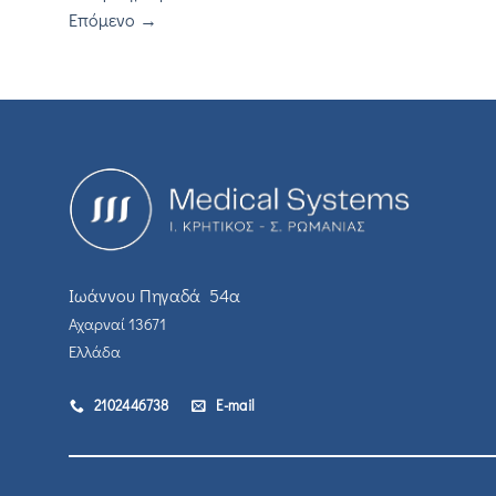
Επόμενο
→
Ιωάννου Πηγαδά 54α
Αχαρναί 13671
Ελλάδα
2102446738
E-mail