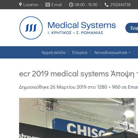
Μετάβαση
Location
E-mail
08:00 - 16:00
2102446738
στο
περιεχόμενο
Εγγ
Αρχική σελίδα
Εταιρεία
Ακτινοδιαγνωστικά
ecr 2019 medical systems Άποψη
Δημοσιεύθηκε
26 Μαρτίου 2019
στο
1280 × 960
σε
Επισ