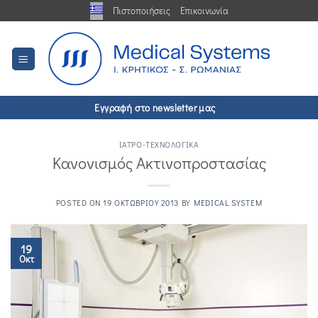
Μετάβαση
Πιστοποιήσεις
Επικοινωνία
στο
περιεχόμενο
Εγγραφή στο newsletter μας
IΑΤΡΌ-ΤΕΧΝΟΛΟΓΙΚΆ
Κανονισμός Ακτινοπροστασίας
POSTED ON
19 ΟΚΤΩΒΡΊΟΥ 2013
BY
MEDICAL SYSTEM
19
Οκτ