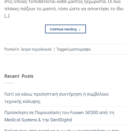
στις οποίες τοποθετείται κάθε μαστός ξεχωριστά. Οι δυο
πλάκες πιέζουν το μαστό, τόσο ώστε να αποκτήσει το ίδιο
[…]
Continue reading
→
Posted in
Iατρό-τεχνολογικά
|
Tagged
μαστογράφοι
Recent Posts
Γιατί να κάνω προληπτική συντήρηση ή συμβόλαιο
τεχνικής κάλυψης
Πρόσκληση σε Παρουσίαση του Fussen S6500 από τη
Medical Systems & την DentDigital
Καλεσμένοι στα εγκαίνια των νέων εγκαταστάσεων της