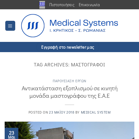
Μετάβαση
Πιστοποιήσεις
Επικοινωνία
στο
περιεχόμενο
Εγγραφή στο newsletter μας
TAG ARCHIVES:
ΜΑΣΤΟΓΡΆΦΟΙ
ΠΑΡΟΥΣΊΑΣΗ ΈΡΓΩΝ
Αντικατάσταση εξοπλισμού σε κινητή
μονάδα μαστογράφου της Ε.Α.Ε
POSTED ON
23 ΜΑΪ́ΟΥ 2018
BY
MEDICAL SYSTEM
23
Μάι