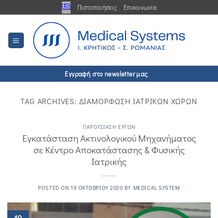
Μετάβαση
Πιστοποιήσεις
Επικοινωνία
στο
περιεχόμενο
Εγγραφή στο newsletter μας
TAG ARCHIVES:
ΔΙΑΜΌΡΦΩΣΗ ΙΑΤΡΙΚΏΝ ΧΏΡΩΝ
ΠΑΡΟΥΣΊΑΣΗ ΈΡΓΩΝ
Εγκατάσταση Ακτινολογικού Μηχανήματος
σε Κέντρο Αποκατάστασης & Φυσικής
Ιατρικής
POSTED ON
19 ΟΚΤΩΒΡΊΟΥ 2020
BY
MEDICAL SYSTEM
19