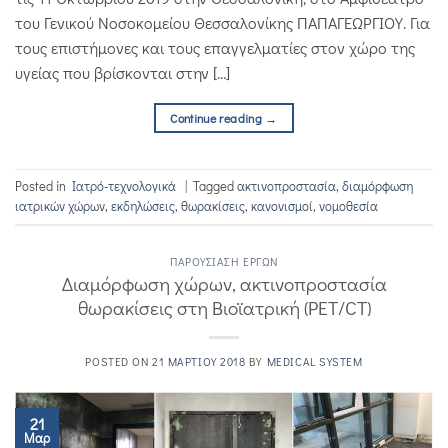
του Γενικού Νοσοκομείου Θεσσαλονίκης ΠΑΠΑΓΕΩΡΓΙΟΥ. Για
τους επιστήμονες και τους επαγγελματίες στον χώρο της
υγείας που βρίσκονται στην […]
Continue reading
→
Posted in
Iατρό-τεχνολογικά
|
Tagged
ακτινοπροστασία
,
διαμόρφωση
ιατρικών χώρων
,
εκδηλώσεις
,
θωρακίσεις
,
κανονισμοί
,
νομοθεσία
ΠΑΡΟΥΣΊΑΣΗ ΈΡΓΩΝ
Διαμόρφωση χώρων, ακτινοπροστασία
θωρακίσεις στη Βιοϊατρική (PET/CT)
POSTED ON
21 ΜΑΡΤΊΟΥ 2018
BY
MEDICAL SYSTEM
21
Μαρ